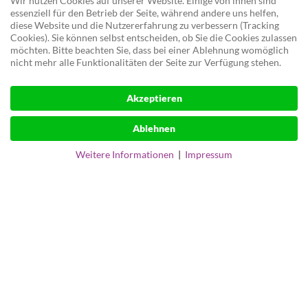
Wir nutzen Cookies auf unserer Website. Einige von ihnen sind
essenziell für den Betrieb der Seite, während andere uns helfen,
diese Website und die Nutzererfahrung zu verbessern (Tracking
Cookies). Sie können selbst entscheiden, ob Sie die Cookies zulassen
möchten. Bitte beachten Sie, dass bei einer Ablehnung womöglich
nicht mehr alle Funktionalitäten der Seite zur Verfügung stehen.
Akzeptieren
Ablehnen
Weitere Informationen
|
Impressum
MICROSOFT 365 · WORKSHOPS · IT‑STRUKTUR
Microsoft 365, das im
Alltag wirklich